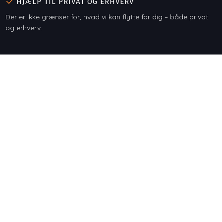
HJÆLP TIL PRIVAT OG ERHVERV
Der er ikke grænser for, hvad vi kan flytte for dig – både privat
og erhverv.