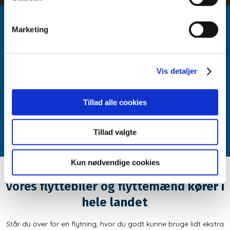
Marketing
Kontakt dit flyttefirma i Ikast
Skal du flytte i eller omkring Ikast?
Vis detaljer
​Ring til os på
29 26 25 49
eller skriv til
post@ikastflyt.dk
for et
uforpligtende flyttetilbud.
Tillad alle cookies
KONTAKT OS
Tillad valgte
Kun nødvendige cookies
​Vores flyttebiler og flyttemænd
kører i
hele landet
Står du over for en flytning, hvor du godt kunne bruge lidt ekstra