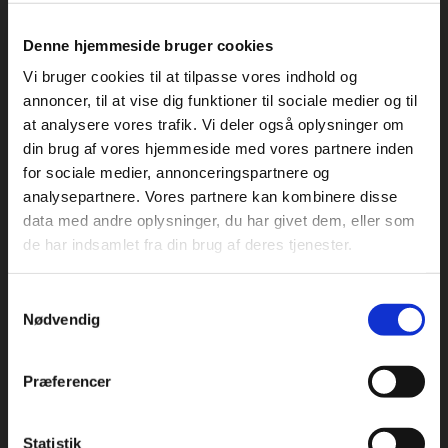
Hvad koster et flyttefirma i Ikast?
Denne hjemmeside bruger cookies
Prisen afhænger af opgavens størrelse, afstand og hvor
Vi bruger cookies til at tilpasse vores indhold og
meget hjælp du ønsker. Vi giver gerne et gratis og
uforpligtende tilbud.
annoncer, til at vise dig funktioner til sociale medier og til
at analysere vores trafik. Vi deler også oplysninger om
din brug af vores hjemmeside med vores partnere inden
for sociale medier, annonceringspartnere og
Tilbyder I privatflytning i Ikast?
analysepartnere. Vores partnere kan kombinere disse
Ja, vi hjælper private med flytning i Ikast og nærområdet.
data med andre oplysninger, du har givet dem, eller som
​
de har indsamlet fra din brug af deres tjenester.
Samtykkevalg
Kan jeg få en flyttemand til tunge ting?
Nødvendig
Ja, vores flyttefolk kan hjælpe med tunge møbler, hårde
hvidevarer og andre krævende løft.​
Præferencer
Statistik