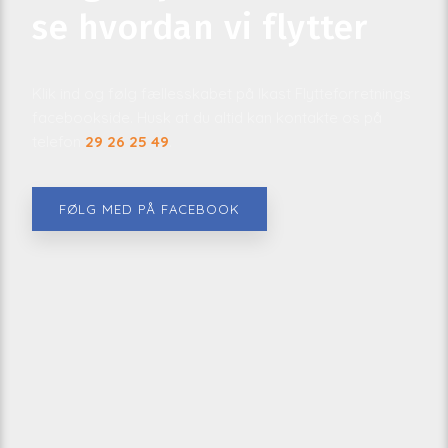
se hvordan vi flytter
Klik ind og følg fællesskabet på Ikast Flytteforretnings
facebookside. Husk at du altid kan kontakte os på
telefon
29 26 25 49
.​
FØLG MED PÅ FACEBOOK