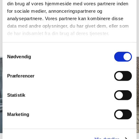
din brug af vores hjemmeside med vores partnere inden
og prisvenlig service hver gang. Med vores ekspertise
for sociale medier, annonceringspartnere og
inden for kontorflytning kan du være sikker på, at dine
analysepartnere. Vores partnere kan kombinere disse
ejendele er i de bedste hænder, og at hele processen
data med andre oplysninger, du har givet dem, eller som
vil forløbe smidigt.
de har indsamlet fra din brug af deres tjenester.
Samtykkevalg
Nødvendig
Præferencer
Statistik
Marketing