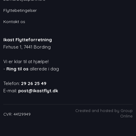
Flyttebetingelser
Kontakt os
Ikast Flytteforretning
Firhuse 1, 7441 Bording
Vi er klar til at hjælpe!
-
Ring til os
allerede i dag
Telefon:
29 26 25 49
E-mail:
post@ikastflyt.dk
Created and hosted by Group
CVR​: 44129949
Online