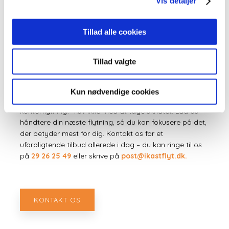
Vis detaljer
Tillad alle cookies
Tillad valgte
Få en pris på kontorflytning
Kun nødvendige cookies
Ønsker du at høre mere om vores priser på
kontorflytning? Tøv ikke med at tage skridtet. Lad os
håndtere din næste flytning, så du kan fokusere på det,
der betyder mest for dig. Kontakt os for et
uforpligtende tilbud allerede i dag – du kan ringe til os
på
29 26 25 49
eller skrive på
post@ikastflyt.dk.
KONTAKT OS