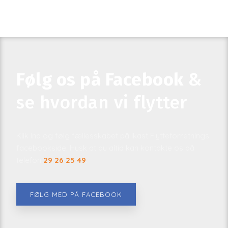
Følg os på Facebook
&
se hvordan vi flytter
Klik ind og følg fællesskabet på Ikast Flytteforretnings
facebookside. Husk at du altid kan kontakte os på
telefon
29 26 25 49
.​
FØLG MED PÅ FACEBOOK