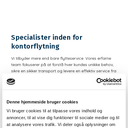
Specialister inden for
kontorflytning
Vi tilbyder mere end bare flytteservice. Vores erfarne
team fokuserer på at forstå hver kundes unikke behov,
sikre en sikker transport og levere en effektiv service fra
start til slut. Men hvorfor skal du vælge os?
Vores viden om alle aspekter af kontorflytning er
uovertruffen. Vi anvender de nyeste teknikker og
Denne hjemmeside bruger cookies
værktøjer for at sikre, at hver flytning er så let som
muligt
Vi bruger cookies til at tilpasse vores indhold og
annoncer, til at vise dig funktioner til sociale medier og til
Vi forstår bekymringerne omkring sikkerhed, tidsstyring
at analysere vores trafik. Vi deler også oplysninger om
og omkostninger. Derfor garanterer vi hurtig, pålidelig