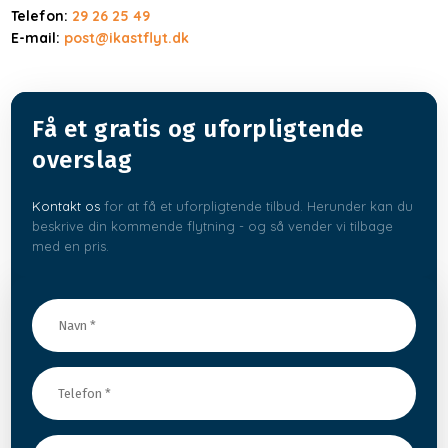
Telefon:
29 26 25 49
E-mail:
post@ikastflyt.dk
Få et gratis og uforpligtende
overslag
Kontakt os
for at få et uforpligtende tilbud. Herunder kan du
beskrive din kommende flytning - og så vender vi tilbage
med en pris.